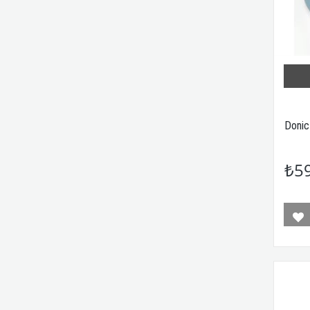
Donic
₺5