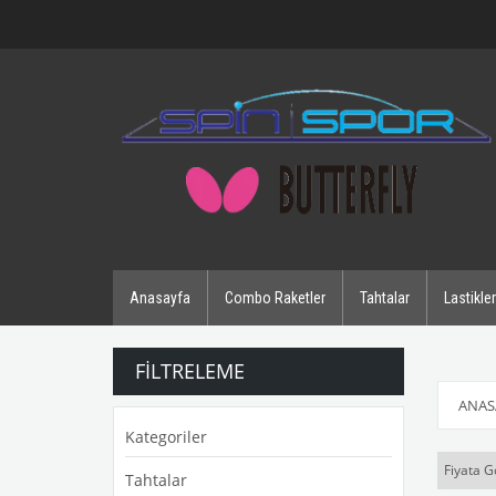
Anasayfa
Combo Raketler
Tahtalar
Lastikler
FILTRELEME
ANAS
Kategoriler
Fiyata G
Tahtalar