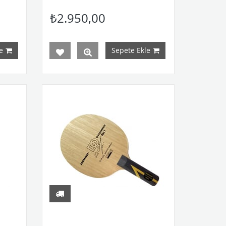
₺2.950,00
e
Sepete Ekle