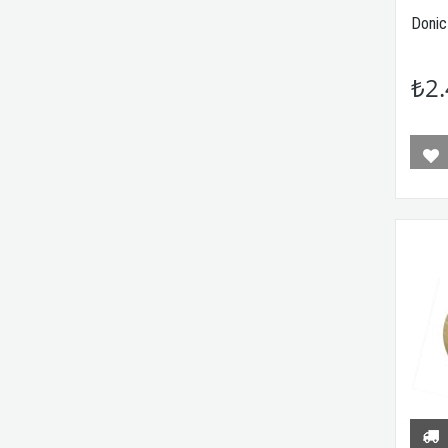
Donic
₺2.