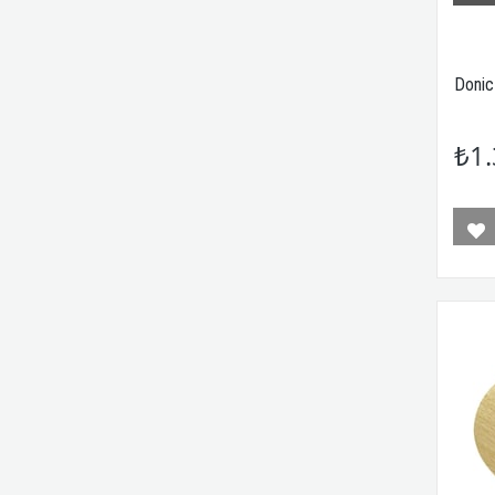
Donic
₺1.