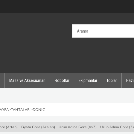
Masa ve Aksesuarları
Robotlar
Ekipmanlar
Toplar
Hazı
AYFA
>
TAHTALAR
>
DONIC
öre (Artan)
Fiyata Göre (Azalan)
Ürün Adına Göre (A>Z)
Ürün Adına Göre (Z