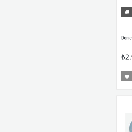
Donic
₺2.