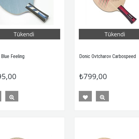
Tükendi
Tükendi
 Blue Feeling
Donic Ovtcharov Carbospeed
95,00
₺799,00