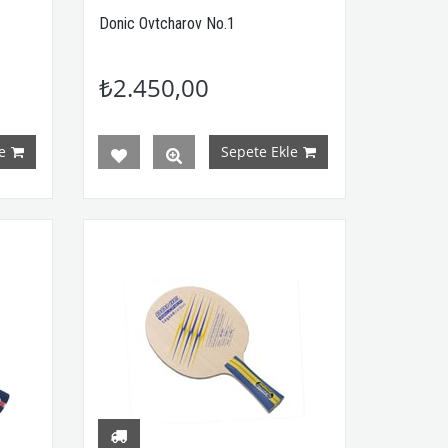
Donic Ovtcharov No.1
₺2.450,00
e
Sepete Ekle