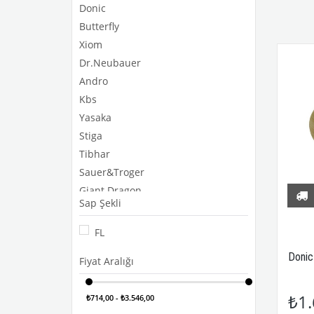
Donic
Butterfly
Xiom
Dr.Neubauer
Andro
Kbs
Yasaka
Stiga
Tibhar
Sauer&Troger
Giant Dragon
Sap Şekli
Friendship
Tsp
FL
Joola
Donic
Fiyat Aralığı
Avalox
Dhs
₺1.
₺714,00 - ₺3.546,00
Palio