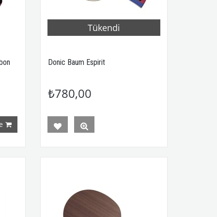
Tükendi
rbon
Donic Baum Espirit
₺780,00
e