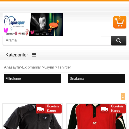
0
S
Ü
Kategoriler
Anasayfa
>
Ekipmanlar
>
Giyim
>
Tshirtler
Filtreleme
Sıralama
1
Ücretsiz
Ücretsiz
Kargo
Kargo