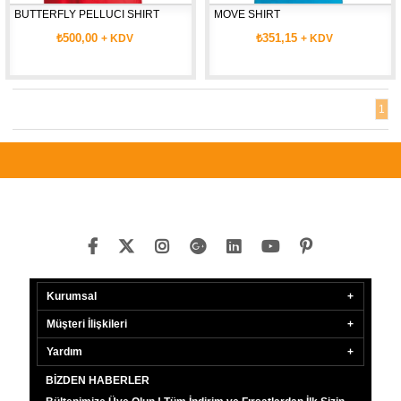
BUTTERFLY PELLUCI SHIRT
MOVE SHIRT
₺500,00
₺351,15
+ KDV
+ KDV
1
Kurumsal
Müşteri İlişkileri
Yardım
BIZDEN HABERLER