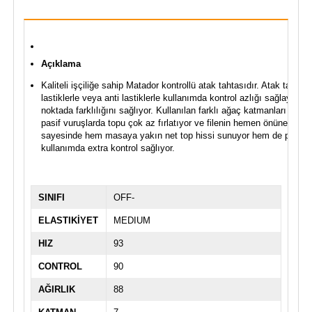
Açıklama
Kaliteli işçiliğe sahip Matador kontrollü atak tahtasıdır. Atak tahtala
lastiklerle veya anti lastiklerle kullanımda kontrol azlığı sağlayabi
noktada farklılığını sağlıyor. Kullanılan farklı ağaç katmanları saye
pasif vuruşlarda topu çok az fırlatıyor ve filenin hemen önüne düşür
sayesinde hem masaya yakın net top hissi sunuyor hem de pütürlü v
kullanımda extra kontrol sağlıyor.
SINIFI
OFF-
ELASTIKİYET
MEDIUM
HIZ
93
CONTROL
90
AĞIRLIK
88