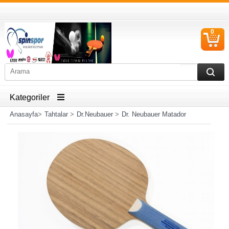
0
S
Ü
Kategoriler
Anasayfa
>
Tahtalar
>
Dr.Neubauer
>
Dr. Neubauer Matador