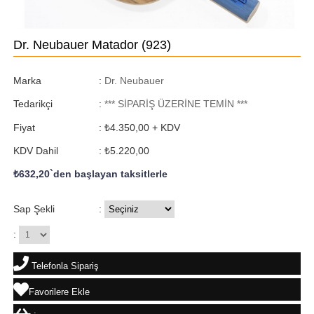
Dr. Neubauer Matador
(923)
Marka
:
Dr. Neubauer
Tedarikçi
:
*** SİPARİŞ ÜZERİNE TEMİN ***
Fiyat
:
₺4.350,00
+ KDV
KDV Dahil
:
₺5.220,00
₺632,20
`den başlayan taksitlerle
Sap Şekli
:
:
Telefonla Sipariş
Favorilere Ekle