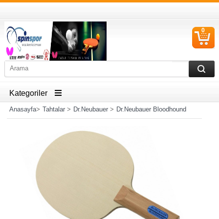
0
S
Ü
Kategoriler
Anasayfa
>
Tahtalar
>
Dr.Neubauer
>
Dr.Neubauer Bloodhound