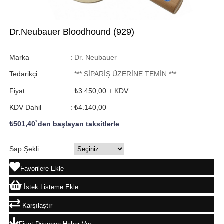
Dr.Neubauer Bloodhound
(929)
Marka
:
Dr. Neubauer
Tedarikçi
:
*** SİPARİŞ ÜZERİNE TEMİN ***
Fiyat
:
₺3.450,00
+ KDV
KDV Dahil
:
₺4.140,00
₺501,40
`den başlayan taksitlerle
Sap Şekli
:
Favorilere Ekle
İstek Listeme Ekle
Karşılaştır