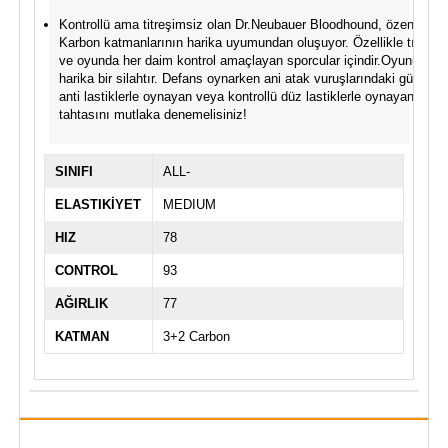
Kontrollü ama titreşimsiz olan Dr.Neubauer Bloodhound, özenle seç
Karbon katmanlarının harika uyumundan oluşuyor. Özellikle tırtıklı, 
ve oyunda her daim kontrol amaçlayan sporcular içindir.Oyunun te
harika bir silahtır. Defans oynarken ani atak vuruşlarındaki gücü siz
anti lastiklerle oynayan veya kontrollü düz lastiklerle oynayan sporc
tahtasını mutlaka denemelisiniz!
SINIFI
ALL-
ELASTIKİYET
MEDIUM
HIZ
78
CONTROL
93
AĞIRLIK
77
KATMAN
3+2 Carbon