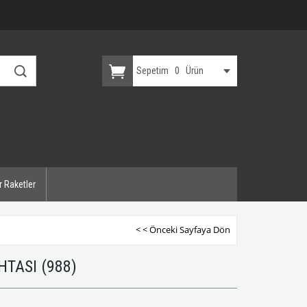
Sepetim
0
Ürün
r Raketler
< < Önceki Sayfaya Dön
HTASI
(988)