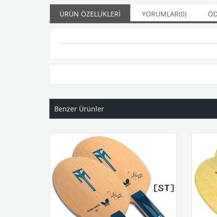
ÜRÜN ÖZELLIKLERI
YORUMLAR
(0)
ÖD
Benzer Ürünler