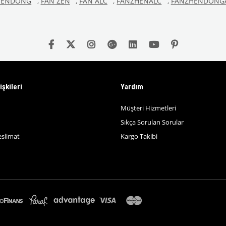
HENDONG
,
FAN ZEN
,
FAN ALC
,
FANZHENALC
,
FANZHENDONG
işkileri
Yardım
Müşteri Hizmetleri
Sıkça Sorulan Sorular
eslimat
Kargo Takibi