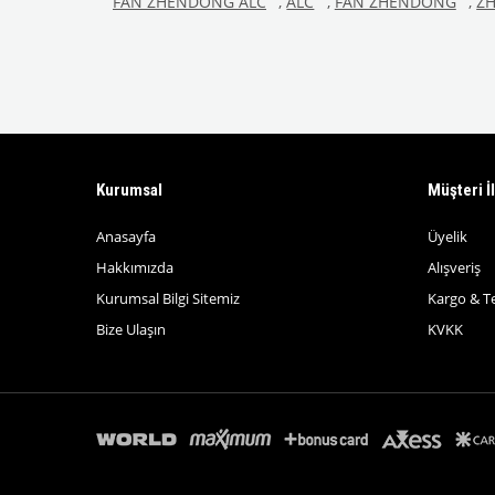
FAN ZHENDONG ALC
,
ALC
,
FAN ZHENDONG
,
Z
Kurumsal
Müşteri İl
Anasayfa
Üyelik
Hakkımızda
Alışveriş
Kurumsal Bilgi Sitemiz
Kargo & T
Bize Ulaşın
KVKK