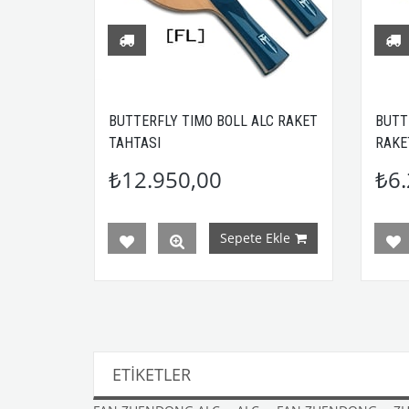
C RAKET
BUTTERFLY TIMO BOLL ALC RAKET
BUTT
TAHTASI
RAKE
₺12.950,00
₺6.
Ekle
Sepete Ekle
ETIKETLER