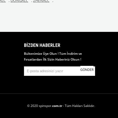
ALC
,
DONGALC
,
ZHENALC
,
BIZDEN HABERLER
Bültenimize Üye Olun ! Tüm İndirim ve
Fırsatlardan İlk Sizin Haberiniz Olsun !
GÖNDER
© 2020 spinspor.
com.tr
- Tüm Hakları Saklıdır.