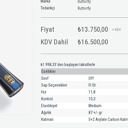
Marka
Butterfly
Tedarikçi
Butterfly
Fiyat
₺13.750,00
+ KDV
KDV Dahil
₺16.500,00
₺1.998,33
`den başlayan taksitlerle
Özellikler
Sınıf
Off
Sap Seçenekleri
Fl-St
Hız
11,8
Kontrol
10,3
Elastikiyet
Medium
Ağırlık
87 +/- gr
Katman
5+2 Arylate Carbon Kat