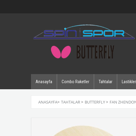
Anasayfa
Combo Raketler
Tahtalar
Lastikler
ANASAYFA
>
TAHTALAR
>
BUTTERFLY
>
FAN ZHENDON