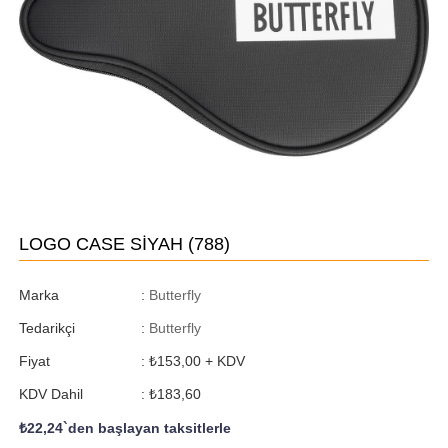
LOGO CASE SİYAH
(788)
Marka
:
Butterfly
Tedarikçi
:
Butterfly
Fiyat
:
₺153,00
+ KDV
KDV Dahil
:
₺183,60
₺22,24
`den başlayan taksitlerle