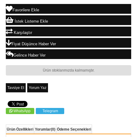
Favorilere Ekle
İstek Listeme Ekle
Karşılaştır
Fiyat Düşünce Haber Ver
Gelince Haber Ver
Ürün stoklarımızda kalmamıştır.
Tavsiye Et
Yorum Yaz
WhatsApp
Telegram
Ürün Özellikleri
Yorumlar
(0)
Ödeme Seçenekleri