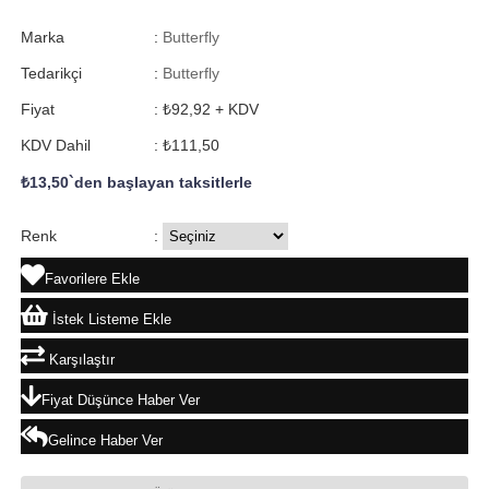
Marka
:
Butterfly
Tedarikçi
:
Butterfly
Fiyat
:
₺92,92
+ KDV
KDV Dahil
:
₺111,50
₺13,50
`den başlayan taksitlerle
Renk
:
Favorilere Ekle
İstek Listeme Ekle
Karşılaştır
Fiyat Düşünce Haber Ver
Gelince Haber Ver