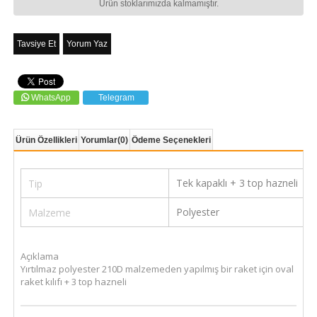
Ürün stoklarımızda kalmamıştır.
Tavsiye Et
Yorum Yaz
WhatsApp
Telegram
Ürün Özellikleri
Yorumlar
(0)
Ödeme Seçenekleri
Tek kapaklı + 3 top hazneli
Tip
Polyester
Malzeme
Açıklama
Yırtılmaz polyester 210D malzemeden yapılmış bir raket için oval
raket kılıfı + 3 top hazneli